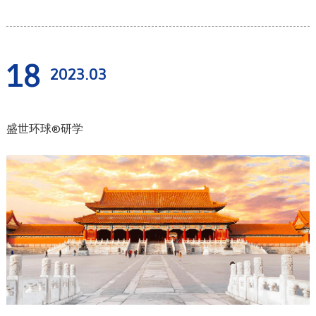
18
2023.03
盛世环球®研学